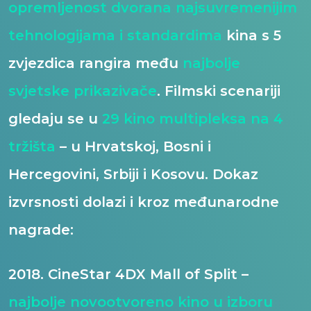
opremljenost dvorana
najsuvremenijim
tehnologijama i standardima
kina s 5
zvjezdica rangira među
najbolje
svjetske prikazivače
. Filmski scenariji
gledaju se u
29 kino multipleksa na 4
tržišta
– u Hrvatskoj, Bosni i
Hercegovini, Srbiji i Kosovu. Dokaz
izvrsnosti dolazi i kroz međunarodne
nagrade:
2018. CineStar 4DX Mall of Split –
najbolje novootvoreno kino u izboru